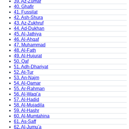
39
.
Az-Zumar
40
.
Ghafir
41
.
Fussilat
42
.
Ash-Shura
43
.
Az-Zukhruf
44
.
Ad-Dukhan
45
.
Al-Jathiya
46
.
Al-Ahqaf
47
.
Muhammad
48
.
Al-Fath
49
.
Al-Hujurat
50
.
Qaf
51
.
Adh-Dhariyat
52
.
At-Tur
53
.
An-Najm
54
.
Al-Qamar
55
.
Ar-Rahman
56
.
Al-Waqi'a
57
.
Al-Hadid
58
.
Al-Mujadila
59
.
Al-Hashr
60
.
Al-Mumtahina
61
.
As-Saff
62
.
Al-Jumu'a