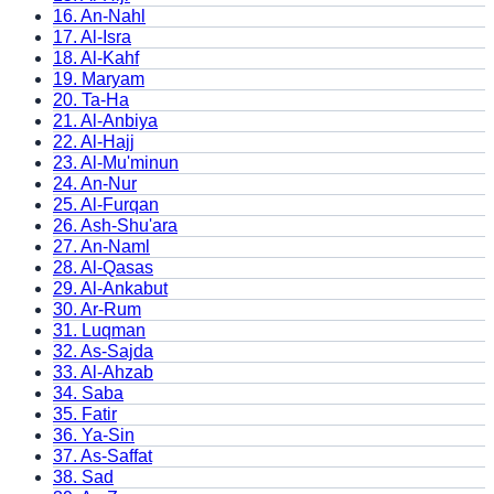
16
.
An-Nahl
17
.
Al-Isra
18
.
Al-Kahf
19
.
Maryam
20
.
Ta-Ha
21
.
Al-Anbiya
22
.
Al-Hajj
23
.
Al-Mu'minun
24
.
An-Nur
25
.
Al-Furqan
26
.
Ash-Shu'ara
27
.
An-Naml
28
.
Al-Qasas
29
.
Al-Ankabut
30
.
Ar-Rum
31
.
Luqman
32
.
As-Sajda
33
.
Al-Ahzab
34
.
Saba
35
.
Fatir
36
.
Ya-Sin
37
.
As-Saffat
38
.
Sad