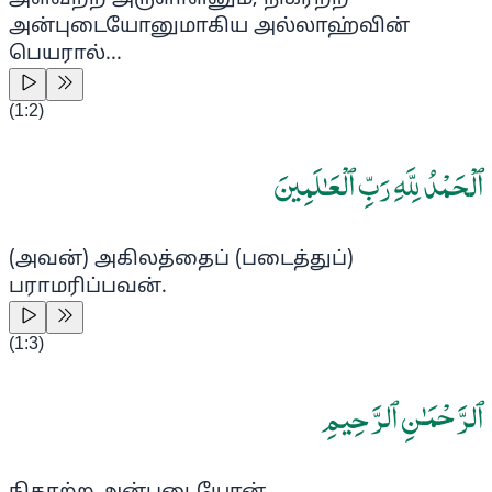
அன்புடையோனுமாகிய அல்லாஹ்வின்
பெயரால்...
(
1:2
)
ٱلْحَمْدُ لِلَّهِ رَبِّ ٱلْعَـٰلَمِينَ
(அவன்) அகிலத்தைப் (படைத்துப்)
பராமரிப்பவன்.
(
1:3
)
ٱلرَّحْمَـٰنِ ٱلرَّحِيمِ