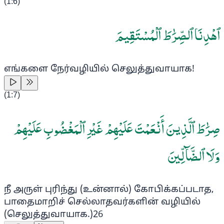
(
1:6
)
ٱهْدِنَا ٱلصِّرَٰطَ ٱلْمُسْتَقِيمَ
எங்களை நேர்வழியில் செலுத்துவாயாக!
(
1:7
)
صِرَٰطَ ٱلَّذِينَ أَنْعَمْتَ عَلَيْهِمْ غَيْرِ ٱلْمَغْضُوبِ عَلَيْهِمْ
وَلَا ٱلضَّآلِّينَ
நீ அருள் புரிந்து (உன்னால்) கோபிக்கப்படாத,
பாதைமாறிச் செல்லாதவர்களின் வழியில்
(செலுத்துவாயாக.)
26