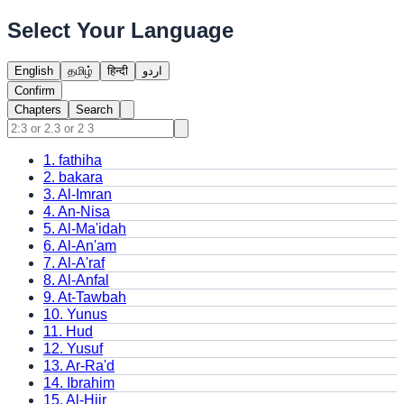
Select Your Language
English
தமிழ்
हिन्दी
اردو
Confirm
Chapters
Search
1
.
fathiha
2
.
bakara
3
.
Al-Imran
4
.
An-Nisa
5
.
Al-Ma'idah
6
.
Al-An'am
7
.
Al-A'raf
8
.
Al-Anfal
9
.
At-Tawbah
10
.
Yunus
11
.
Hud
12
.
Yusuf
13
.
Ar-Ra'd
14
.
Ibrahim
15
.
Al-Hijr