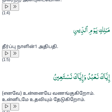
நிகரற்ற அன்புடையோன்.
(
1:4
)
مَـٰلِكِ يَوْمِ ٱلدِّينِ
தீர்ப்பு நாளின்
1
அதிபதி.
(
1:5
)
إِيَّاكَ نَعْبُدُ وَإِيَّاكَ نَسْتَعِينُ
(எனவே) உன்னையே வணங்குகிறோம்.
உன்னிடமே உதவியும் தேடுகிறோம்.