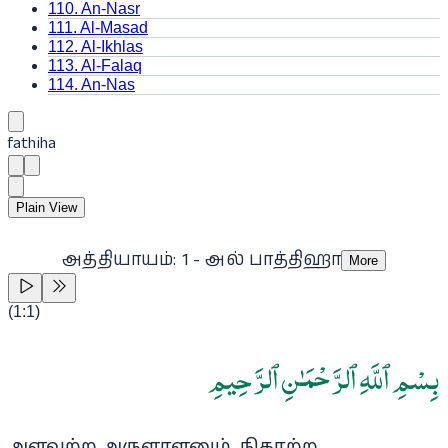
110
.
An-Nasr
111
.
Al-Masad
112
.
Al-Ikhlas
113
.
Al-Falaq
114
.
An-Nas
fathiha
Plain View
அத்தியாயம்: 1 - அல் பாத்திஹா
More
(
1:1
)
بِسْمِ ٱللَّهِ ٱلرَّحْمَـٰنِ ٱلرَّحِيمِ
அளவற்ற அருளாளனும், நிகரற்ற