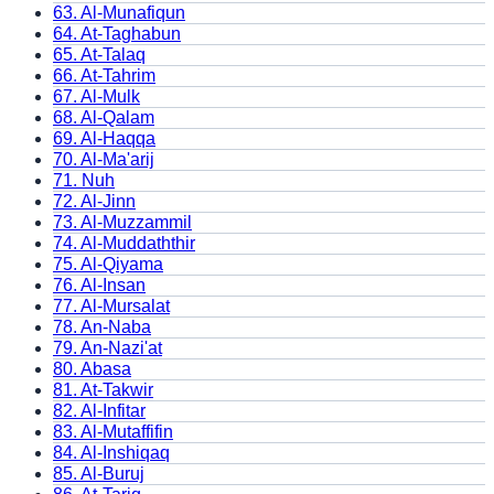
63
.
Al-Munafiqun
64
.
At-Taghabun
65
.
At-Talaq
66
.
At-Tahrim
67
.
Al-Mulk
68
.
Al-Qalam
69
.
Al-Haqqa
70
.
Al-Ma'arij
71
.
Nuh
72
.
Al-Jinn
73
.
Al-Muzzammil
74
.
Al-Muddaththir
75
.
Al-Qiyama
76
.
Al-Insan
77
.
Al-Mursalat
78
.
An-Naba
79
.
An-Nazi'at
80
.
Abasa
81
.
At-Takwir
82
.
Al-Infitar
83
.
Al-Mutaffifin
84
.
Al-Inshiqaq
85
.
Al-Buruj