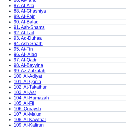
86
.
At-Tariq
87
.
Al-A'la
88
.
Al-Ghashiya
89
.
Al-Fajr
90
.
Al-Balad
91
.
Ash-Shams
92
.
Al-Lail
93
.
Ad-Duhaa
94
.
Ash-Sharh
95
.
At-Tin
96
.
Al-'Alaq
97
.
Al-Qadr
98
.
Al-Bayyina
99
.
Az-Zalzalah
100
.
Al-Adiyat
101
.
Al-Qari'a
102
.
At-Takathur
103
.
Al-Asr
104
.
Al-Humazah
105
.
Al-Fil
106
.
Quraysh
107
.
Al-Ma'un
108
.
Al-Kawthar
109
.
Al-Kafirun